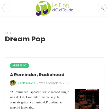
TAG
Dream Pop
ANNÉES 90
A Reminder, Radiohead
OldClaude
·
22 septembre 2018
“A Reminder” apparaît sur le second single
issu de OK Computer, même si je le
connais grâce à un mini-LP destiné au
marché japonais,…