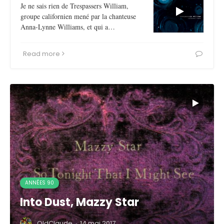
Je ne sais rien de Trespassers William,
groupe californien mené par la chanteuse
Anna-Lynne Williams, et qui a…
Read more
ANNÉES 90
Into Dust, Mazzy Star
OldClaude
·
14 mai 2017