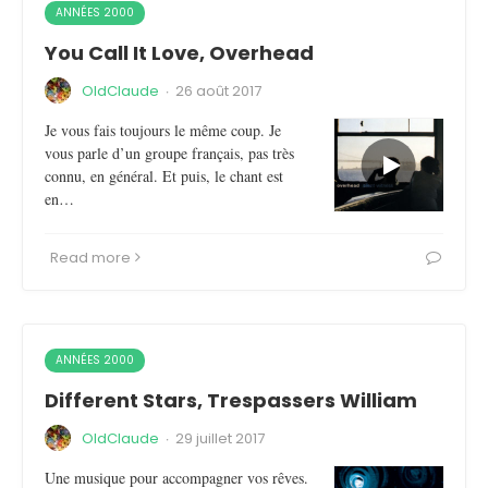
ANNÉES 2000
You Call It Love, Overhead
OldClaude
·
26 août 2017
Je vous fais toujours le même coup. Je
vous parle d’un groupe français, pas très
connu, en général. Et puis, le chant est
en…
Read more
ANNÉES 2000
Different Stars, Trespassers William
OldClaude
·
29 juillet 2017
Une musique pour accompagner vos rêves.