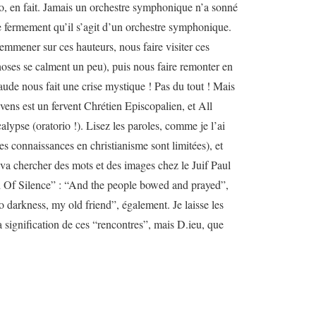
rio, en fait. Jamais un orchestre symphonique n’a sonné
re fermement qu’il s’agit d’un orchestre symphonique.
emmener sur ces hauteurs, nous faire visiter ces
hoses se calment un peu), puis nous faire remonter en
aude nous fait une crise mystique ! Pas du tout ! Mais
vens est un fervent Chrétien Episcopalien, et All
lypse (oratorio !). Lisez les paroles, comme je l’ai
s connaissances en christianisme sont limitées), et
va chercher des mots et des images chez le Juif Paul
 Of Silence” : “And the people bowed and prayed”,
 darkness, my old friend”, également. Je laisse les
 la signification de ces “rencontres”, mais D.ieu, que