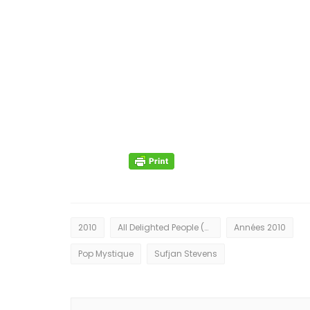
2010
All Delighted People (Original Version)
Années 2010
Pop Mystique
Sufjan Stevens