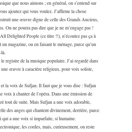
musique que nous aimons ; en général, on s’entend sur
us ajoutez qui vous voulez. J’affirme la chose
construit une œuvre digne de celle des Grands Anciens,
ns. On ne pourra pas dire que je ne m’engage pas !
ll Delighted People (ce titre !!), n’écoutez pas ça à
ant un magazine, ou en faisant le ménage, parce qu’un
-là.
 le registre de la musique populaire. J’ai regardé dans
st une œuvre à caractère religieux, pour voix soliste,
 la voix de Sufjan. Il faut que je vous dise : Sufjan
une voix à chanter de l’opéra. Dans une émission de
ré tout de suite. Mais Sufjan a une voix adorable,
celle des anges qui chantent divinement, derrière, parce
ui qui a une voix si imparfaite, si humaine.
’électronique, les cordes, mais, curieusement, on reste