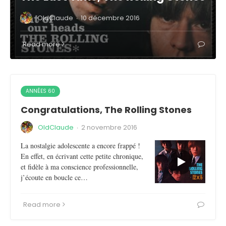
OldClaude
·
10 décembre 2016
Read more
ANNÉES 60
Congratulations, The Rolling Stones
OldClaude
·
2 novembre 2016
La nostalgie adolescente a encore frappé !
En effet, en écrivant cette petite chronique,
et fidèle à ma conscience professionnelle,
j’écoute en boucle ce…
Read more