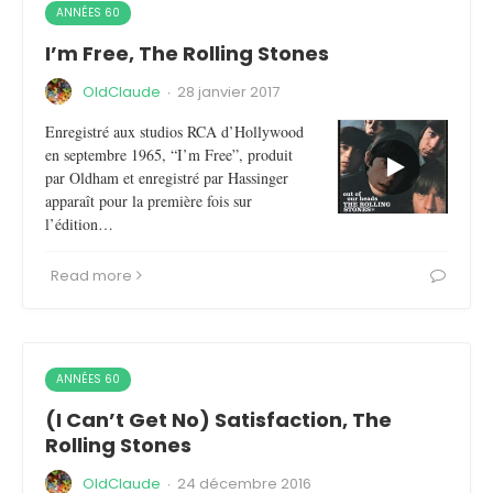
ANNÉES 60
I’m Free, The Rolling Stones
OldClaude
·
28 janvier 2017
Enregistré aux studios RCA d’Hollywood
en septembre 1965, “I’m Free”, produit
par Oldham et enregistré par Hassinger
apparaît pour la première fois sur
l’édition…
Read more
ANNÉES 60
(I Can’t Get No) Satisfaction, The
Rolling Stones
OldClaude
·
24 décembre 2016