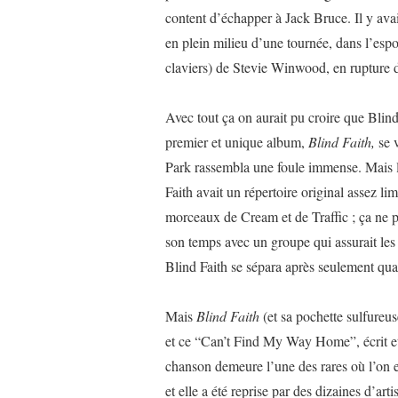
content d’échapper à Jack Bruce. Il y avai
en plein milieu d’une tournée, dans l’espoir
claviers) de Stevie Winwood, en rupture d
Avec tout ça on aurait pu croire que Blind 
premier et unique album,
Blind Faith,
se 
Park rassembla une foule immense. Mais 
Faith avait un répertoire original assez lim
morceaux de Cream et de Traffic ; ça ne p
son temps avec un groupe qui assurait les
Blind Faith se sépara après seulement qua
Mais
Blind Faith
(et sa pochette sulfureu
et ce “Can’t Find My Way Home”, écrit e
chanson demeure l’une des rares où l’on e
et elle a été reprise par des dizaines d’ar