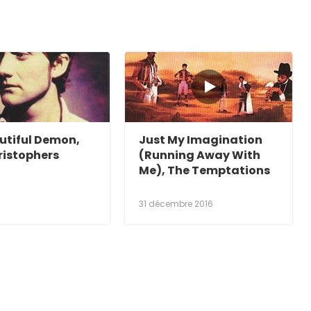
utiful Demon,
Just My Imagination
ristophers
(Running Away With
Me), The Temptations
9
31 décembre 2016