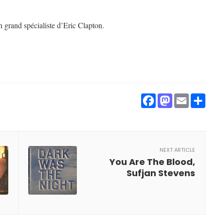
n grand spécialiste d’Eric Clapton.
Facebook
Masto
Ema
P
NEXT ARTICLE
You Are The Blood,
Sufjan Stevens