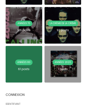
ANNÉES 70
LA CRÈME DE LA CRÈME
126 posts
92 posts
ANNÉES 80
ANNÉES 2020
61 posts
1 posts
CONNEXION
IDENTIFIANT