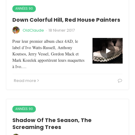
ANNÉES 90
Down Colorful Hill, Red House Painters
OldClaude
·
18 février 2017
Pour leur premier album chez 4AD, le
label d’Ivo Watts-Russell, Anthony
Koutsos, Jerry Vessel, Gordon Mack et
Mark Kozelek apportèrent leurs maquettes
à Ivo.…
Read more
ANNÉES 90
Shadow Of The Season, The
Screaming Trees