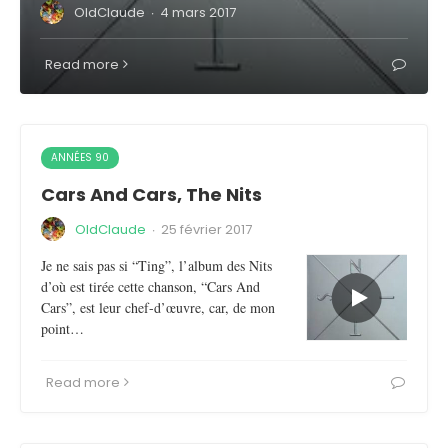
OldClaude
·
4 mars 2017
Read more
ANNÉES 90
Cars And Cars, The Nits
OldClaude
·
25 février 2017
Je ne sais pas si “Ting”, l’album des Nits
d’où est tirée cette chanson, “Cars And
Cars”, est leur chef-d’œuvre, car, de mon
point…
Read more