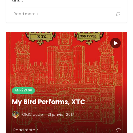
Read more
ANNÉES 90
My Bird Performs, XTC
OldClaude
·
21 janvier 2017
Read more