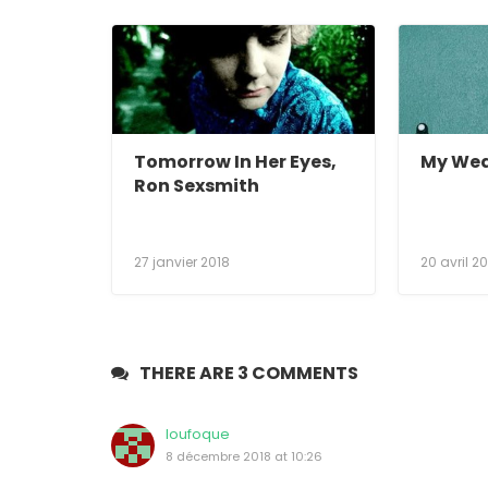
Tomorrow In Her Eyes,
My Wea
Ron Sexsmith
27 janvier 2018
20 avril 2
THERE ARE 3 COMMENTS
loufoque
8 décembre 2018 at 10:26