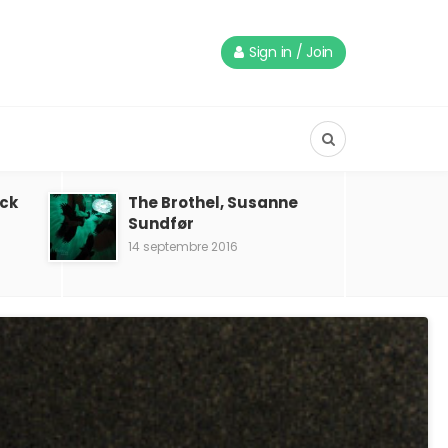
Sign in / Join
eck
The Brothel, Susanne
Sundfør
14 septembre 2016