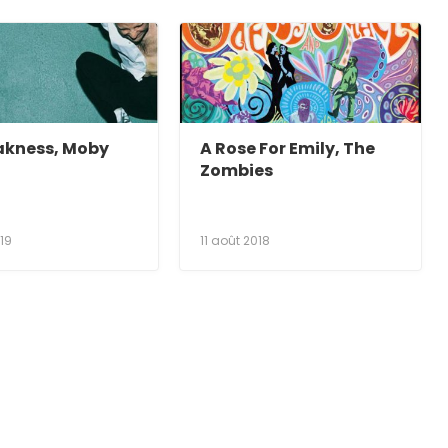
kness, Moby
A Rose For Emily, The
Zombies
019
11 août 2018